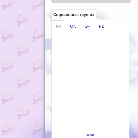
Социальные группы
VK
ОК
G+
FB
виджет