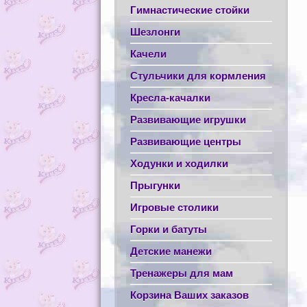
Гимнастические стойки
Шезлонги
Качели
Стульчики для кормления
Кресла-качалки
Развивающие игрушки
Развивающие центры
Ходунки и ходилки
Прыгунки
Игровые столики
Горки и батуты
Детские манежи
Тренажеры для мам
Корзина Ваших заказов